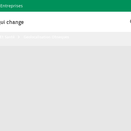
Entreprises
ui change
Et Santé
Geolocalisation Obseques