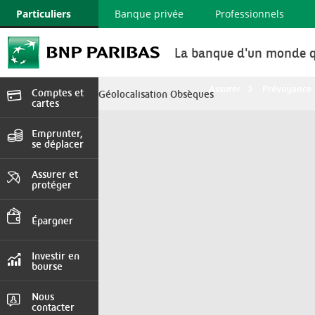
Particuliers
Banque privée
Professionnels
La banque d'un monde q
Assurer
Prévoyance 
Comptes et
Géolocalisation Obsèques
cartes
Devenir client, cartes
et services
Emprunter,
se déplacer
Crédit immobilier,
consommation , auto
Assurer et
protéger
Auto, Habitation,
Prévoyance
Épargner
Comptes et livrets,
assurance vie
Investir en
bourse
Marchés en direct,
Comptes, Tarifs
Nous
contacter