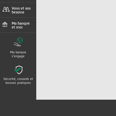
Urgences, agences
Vous et vos
besoins
Projets, situations,
client international
Ma banque
et moi
Parrainage, bons
plans
Ma banque
s'engage
Sécurité, conseils et
bonnes pratiques