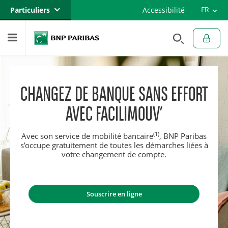
Versi
FR
Particuliers
Accessibilité
Engli
EN
Banque privée
Professionnels
Entreprises
CHANGEZ DE BANQUE SANS EFFORT
AVEC FACILIMOUV’
(1)
Avec son service de mobilité bancaire
, BNP Paribas
s’occupe gratuitement de toutes les démarches liées à
votre changement de compte.
Souscrire en ligne