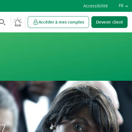
Vers
FR
Accessibilité
Eng
EN
Accéder à mes comptes
Devenir client
EZ