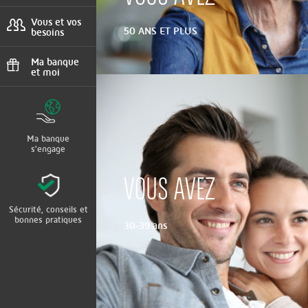
Urgences, agences
Vous et vos
50 ANS ET PLUS
besoins
Projets, situations,
client international
Ma banque
et moi
Parrainage, bons
plans
Ma banque
s'engage
VOUS AVEZ
Sécurité, conseils et
bonnes pratiques
30-39 ans