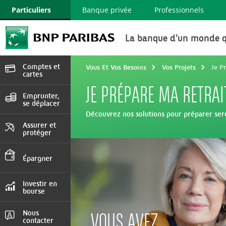
Particuliers
Banque privée
Professionnels
La banque d'un monde q
Comptes et
Vous Et Vos Besoins
Vos Projets
Je P
cartes
JE PRÉPARE MA RETRAI
Devenir client, cartes
et services
Emprunter,
se déplacer
Découvrez nos solutions pour préparer sere
Crédit immobilier,
consommation , auto
Assurer et
protéger
Auto, Habitation,
Prévoyance
Épargner
Comptes et livrets,
assurance vie
Investir en
bourse
Marchés en direct,
Comptes, Tarifs
Nous
VOUS AVEZ
contacter