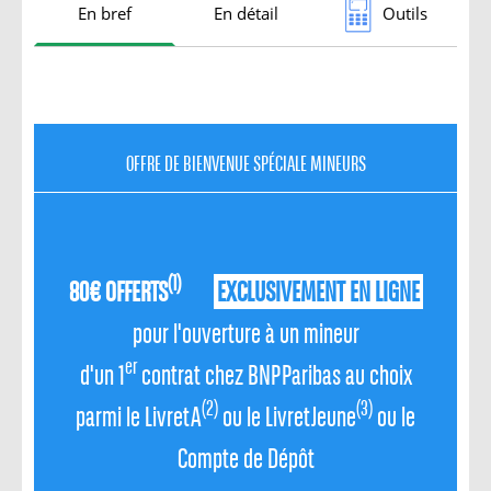
En bref
En détail
Outils
OFFRE DE BIENVENUE SPÉCIALE MINEURS
(1)
80 € OFFERTS
EXCLUSIVEMENT EN LIGNE
pour l'ouverture à un mineur
er
d'un 1
contrat chez BNP Paribas au choix
(2)
(3)
parmi le Livret A
ou le Livret Jeune
ou le
Compte de Dépôt