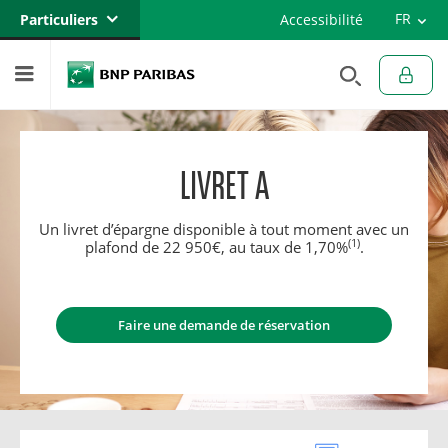
Versi
FR
Particuliers
Accessibilité
Engli
EN
Banque privée
Professionnels
Entreprises
LIVRET A
Un livret d’épargne disponible à tout moment avec un
(1)
plafond de 22 950€, au taux de 1,70%
.
Faire une demande de réservation