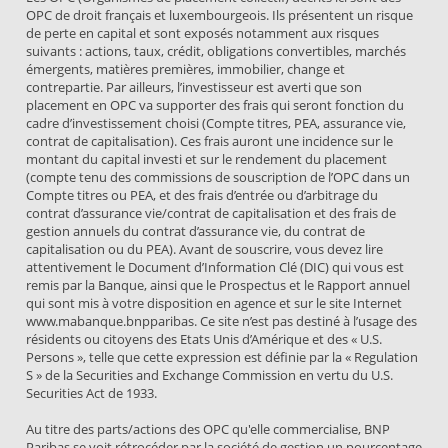
OPC de droit français et luxembourgeois. Ils présentent un risque
de perte en capital et sont exposés notamment aux risques
suivants : actions, taux, crédit, obligations convertibles, marchés
émergents, matières premières, immobilier, change et
contrepartie. Par ailleurs, l’investisseur est averti que son
placement en OPC va supporter des frais qui seront fonction du
cadre d’investissement choisi (Compte titres, PEA, assurance vie,
contrat de capitalisation). Ces frais auront une incidence sur le
montant du capital investi et sur le rendement du placement
(compte tenu des commissions de souscription de l’OPC dans un
Compte titres ou PEA, et des frais d’entrée ou d’arbitrage du
contrat d’assurance vie/contrat de capitalisation et des frais de
gestion annuels du contrat d’assurance vie, du contrat de
capitalisation ou du PEA). Avant de souscrire, vous devez lire
attentivement le Document d’Information Clé (DIC) qui vous est
remis par la Banque, ainsi que le Prospectus et le Rapport annuel
qui sont mis à votre disposition en agence et sur le site Internet
www.mabanque.bnpparibas. Ce site n’est pas destiné à l’usage des
résidents ou citoyens des Etats Unis d’Amérique et des « U.S.
Persons », telle que cette expression est définie par la « Regulation
S » de la Securities and Exchange Commission en vertu du U.S.
Securities Act de 1933.
Au titre des parts/actions des OPC qu'elle commercialise, BNP
Paribas se voit rétrocéder par la société de gestion un pourcentage