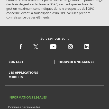
des frais de gestion facturés à l'OPC, sachant que les frais de
gestion maximum sont indiqués dans le prospectus de l'OPC
concerné. Avant la souscription d'un OPC, veuillez prendre
connaissance de ces éléments.
Suivez-nous sur :
CONTACT
TROUVER UNE AGENCE
LES APPLICATIONS
MOBILES
INFORMATIONS LÉGALES
Données personnelles