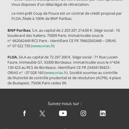
Vous disposez d'un délai légal de rétractation.
Le mini-prêt Coup de Pouce est un contrat de crédit proposé par
FLOA, filiale à 100% de BNP Paribas.
BNP Paribas
, S.A. au capital de 2 203 201 214,00 €. Siège social : 16
boulevard des Italiens, 75009 Paris. Immatriculée sous le
n° 662042449 RCS Paris - Identifiant CE FR 76662042449 – ORIAS
n° 07 022 735 (
www.orias.fr
)
FLOA
, SA.A au capital de 72 297 200 €. Siège social : 71 Rue Lucien
Faure, Immeuble G7, 33300 Bordeaux. Immatriculée sous le n°434
130 423 au RCS de Bordeaux. Identifiant CE FR 23434130423 -
ORIAS n° : 07 028 160 (
www.orias.fr
). Société soumise au contrôle
de l’Autorité de contrôle prudentiel et de résolution (ACPR), 4 place
de Budapest, 75436 Paris cedex 09.
Suivez-nous sur :