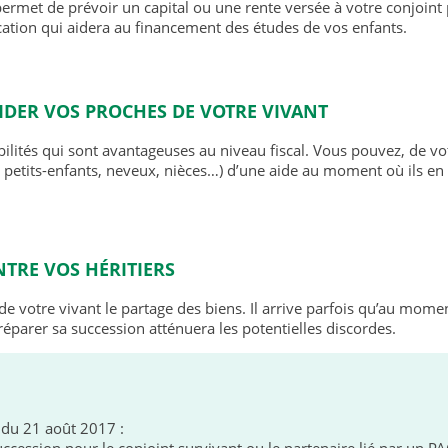
 permet de prévoir un capital ou une rente versée à votre conjoint
ation qui aidera au financement des études de vos enfants.
IDER VOS PROCHES DE VOTRE VIVANT
ilités qui sont avantageuses au niveau fiscal. Vous pouvez, de vot
, petits-enfants, neveux, nièces…) d’une aide au moment où ils en
NTRE VOS HÉRITIERS
de votre vivant le partage des biens. Il arrive parfois qu’au mome
réparer sa succession atténuera les potentielles discordes.
A du 21 août 2017 :
uccession pour le conjoint survivant ou le partenaire lié par un PA