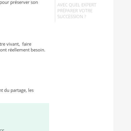
 pour préserver son
AVEC QUEL EXPERT
PRÉPARER VOTRE
SUCCESSION ?
re vivant, faire
 ont réellement besoin.
nt du partage, les
CS,