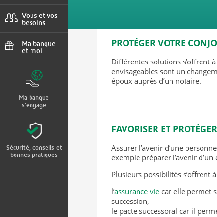
Urgences, agences
Vous et vos
besoins
Projets, situations,
PROTÉGER VOTRE CONJO
client international
Ma banque
et moi
Différentes solutions s’offrent 
Parrainage, bons
envisageables sont un changeme
plans
époux auprès d’un notaire.
Ma banque
s'engage
FAVORISER ET PROTÉGER
Assurer l’avenir d’une personne
Sécurité, conseils et
bonnes pratiques
exemple préparer l’avenir d’un e
Plusieurs possibilités s’offrent à
l’
assurance vie
car elle permet s
succession,
le pacte successoral car il perm