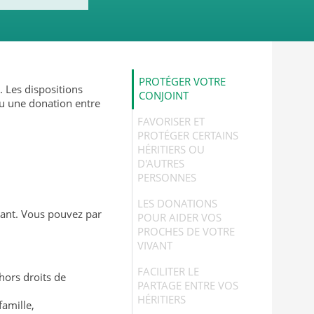
PROTÉGER VOTRE
. Les dispositions
CONJOINT
u une donation entre
FAVORISER ET
PROTÉGER CERTAINS
HÉRITIERS OU
D'AUTRES
PERSONNES
LES DONATIONS
vant. Vous pouvez par
POUR AIDER VOS
PROCHES DE VOTRE
VIVANT
FACILITER LE
hors droits de
PARTAGE ENTRE VOS
HÉRITIERS
famille,