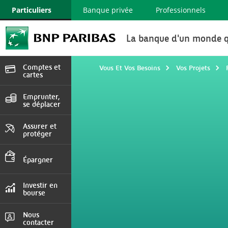
Particuliers
Banque privée
Professionnels
La banque d'un monde q
Comptes et
Vous Et Vos Besoins
Vos Projets
cartes
Devenir client, cartes
et services
Emprunter,
se déplacer
Crédit immobilier,
consommation , auto
Assurer et
protéger
Auto, Habitation,
Prévoyance
Épargner
Comptes et livrets,
assurance vie
Investir en
bourse
Marchés en direct,
Comptes, Tarifs
Nous
contacter