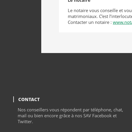
Le notaire vous conseille et vo
matrimoniaux. C’est l’interlocu
Contacter un notaire :
www.nota
CONTACT
tchat
Nos conseillers vous répondent par téléphone,
chat
,
mail ou bien encore grâce à nos SAV Facebook et
Twitter.