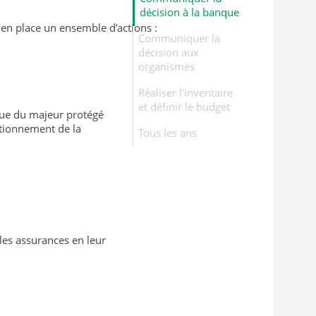
décision à la banque
en place un ensemble d’actions :
Communiquer la
décision aux
organismes
Réaliser l’inventaire
et définir le budget
que du majeur protégé
ctionnement de la
Tous les ans
 les assurances en leur