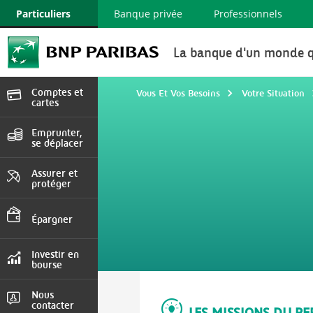
Particuliers
Banque privée
Professionnels
La banque d'un monde q
Comptes et
Vous Et Vos Besoins
Votre Situation
cartes
Devenir client, cartes
et services
Emprunter,
se déplacer
Crédit immobilier,
consommation , auto
Assurer et
protéger
Auto, Habitation,
Prévoyance
Épargner
Comptes et livrets,
assurance vie
Investir en
bourse
Marchés en direct,
Comptes, Tarifs
Nous
contacter
LES MISSIONS DU R