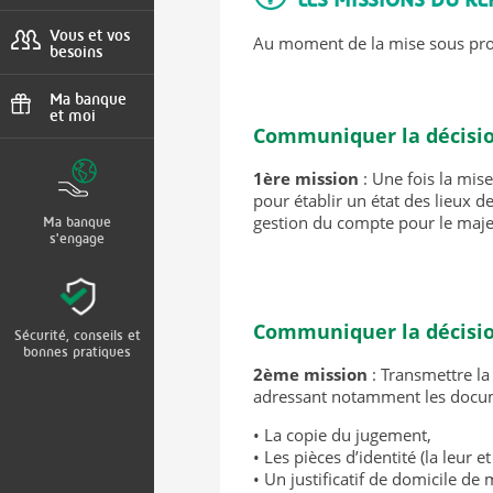
Urgences, agences
Vous et vos
Au moment de la mise sous prote
besoins
Projets, situations,
client international
Ma banque
et moi
Communiquer la décisio
Parrainage, bons
plans
1ère mission
: Une fois la mis
pour établir un état des lieux d
gestion du compte pour le maje
Ma banque
s'engage
Communiquer la décisi
Sécurité, conseils et
bonnes pratiques
2ème mission
: Transmettre la
adressant notamment les docum
• La copie du jugement,
• Les pièces d’identité (la leur 
• Un justificatif de domicile de