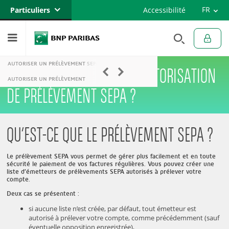
Versi
FR
Particuliers
Accessibilité
Engli
EN
Banque privée
Professionnels
AUTORISER UN PRÉLÈVEMENT SEPA
COMMENT DONNER UNE AUTORISATION
Entreprises
AUTORISER UN PRÉLÈVEMENT
FAIRE OPPOSITION
DE PRÉLÈVEMENT SEPA ?
QU’EST-CE QUE LE PRÉLÈVEMENT SEPA ?
Le prélèvement SEPA vous permet de gérer plus facilement et en toute
sécurité le paiement de vos factures régulières. Vous pouvez créer une
liste d’émetteurs de prélèvements SEPA autorisés à prélever votre
compte.
Deux cas se présentent :
si aucune liste n’est créée, par défaut, tout émetteur est
autorisé à prélever votre compte, comme précédemment (sauf
éventuelle opposition enregistrée),