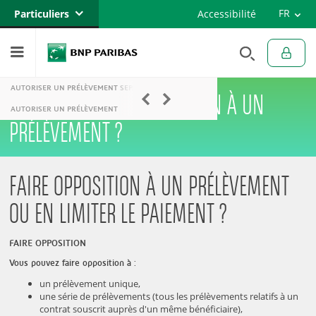
Versi
FR
Particuliers
Accessibilité
Engli
EN
Banque privée
Professionnels
AUTORISER UN PRÉLÈVEMENT SEPA
COMMENT FAIRE OPPOSITION À UN
Entreprises
AUTORISER UN PRÉLÈVEMENT
FAIRE OPPOSITION
PRÉLÈVEMENT ?
FAIRE OPPOSITION À UN PRÉLÈVEMENT
OU EN LIMITER LE PAIEMENT ?
FAIRE OPPOSITION
Vous pouvez faire opposition à :
un prélèvement unique,
une série de prélèvements (tous les prélèvements relatifs à un
contrat souscrit auprès d'un même bénéficiaire),